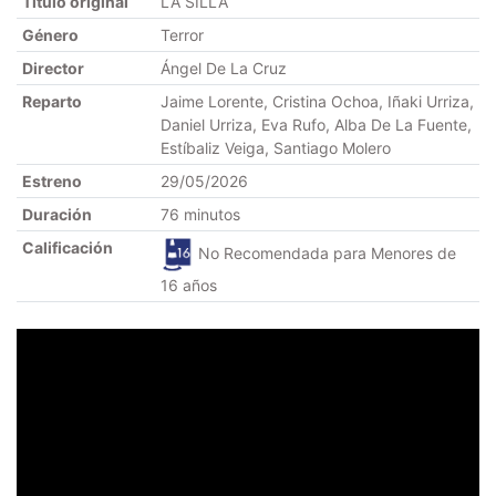
Título original
LA SILLA
Género
Terror
Director
Ángel De La Cruz
Reparto
Jaime Lorente, Cristina Ochoa, Iñaki Urriza,
Daniel Urriza, Eva Rufo, Alba De La Fuente,
Estíbaliz Veiga, Santiago Molero
Estreno
29/05/2026
Duración
76 minutos
Calificación
No Recomendada para Menores de
16 años