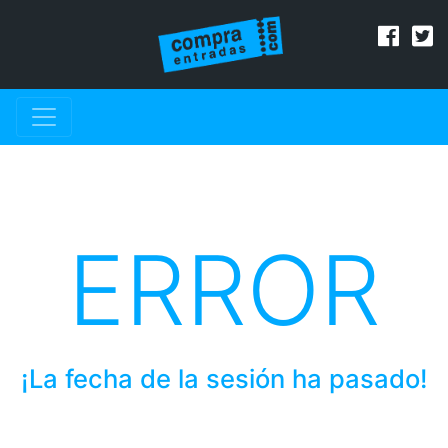
ERROR
¡La fecha de la sesión ha pasado!