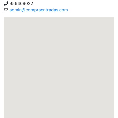
956409022
admin@compraentradas.com