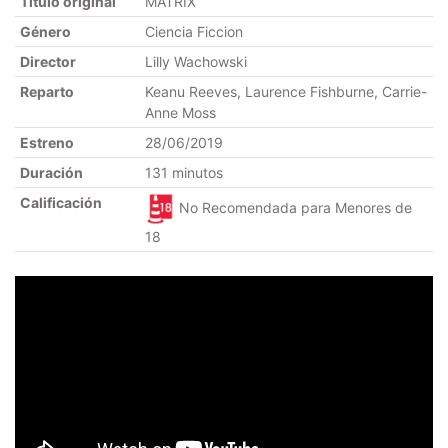
Título original
MATRIX
Género
Ciencia Ficcion
Director
Lilly Wachowski
Reparto
Keanu Reeves, Laurence Fishburne, Carrie-
Anne Moss
Estreno
28/06/2019
Duración
131 minutos
Calificación
No Recomendada para Menores de
18