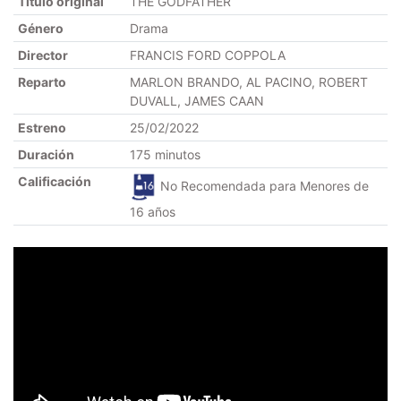
Título original
THE GODFATHER
Género
Drama
Director
FRANCIS FORD COPPOLA
Reparto
MARLON BRANDO, AL PACINO, ROBERT
DUVALL, JAMES CAAN
Estreno
25/02/2022
Duración
175 minutos
Calificación
No Recomendada para Menores de
16 años