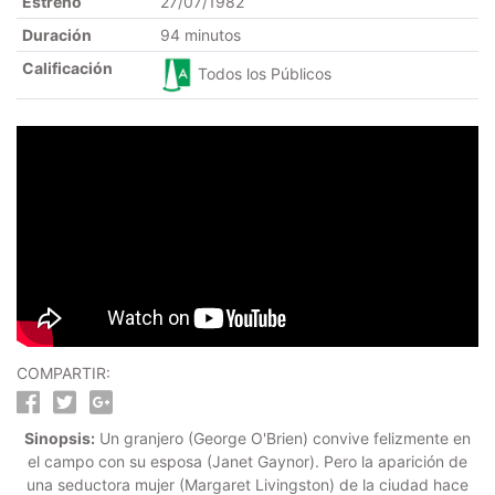
Estreno
27/07/1982
Duración
94 minutos
Calificación
Todos los Públicos
COMPARTIR:
Sinopsis:
Un granjero (George O'Brien) convive felizmente en
el campo con su esposa (Janet Gaynor). Pero la aparición de
una seductora mujer (Margaret Livingston) de la ciudad hace