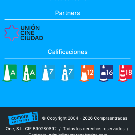
Partners
Calificaciones
© Copyright 2004 - 2026 Compraentradas
One, S.L. CIF B90280892 / Todos los derechos reservados /
Contacto:
admin@compraentradas.com