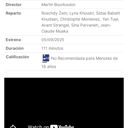
Director
Martin Bourboulon
Reparto
Roschdy Zem, Lyna Khoudri, Sidse Babett
Knudsen, Christophe Montenez, Yan Tual,
Avant Strangel, Sina Parvaneh, Jean-
Claude Muaka
Estreno
05/09/2025
Duración
111 minutos
Calificación
No Recomendada para Menores de
16 años