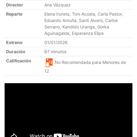
Director
Ana Vázquez
Reparto
Elena Irureta, Toni Acosta, Carla Pastor,
Eduardo Antuña, Santi Alverú, Carlos
Serrano, Kandido Uranga, Gorka
Aguinagalde, Esperanza Elipe
Estreno
01/01/2026
Duración
87 minutos
Calificación
No Recomendada para Menores de
12