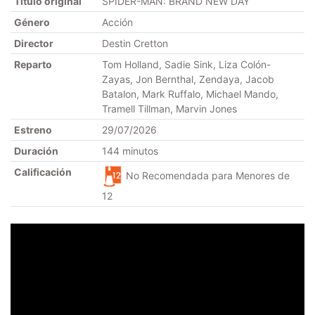
Título original
SPIDER-MAN: BRAND NEW DAY
Género
Acción
Director
Destin Cretton
Reparto
Tom Holland, Sadie Sink, Liza Colón-
Zayas, Jon Bernthal, Zendaya, Jacob
Batalon, Mark Ruffalo, Michael Mando,
Tramell Tillman, Marvin Jones
Estreno
29/07/2026
Duración
144 minutos
Calificación
No Recomendada para Menores de
12