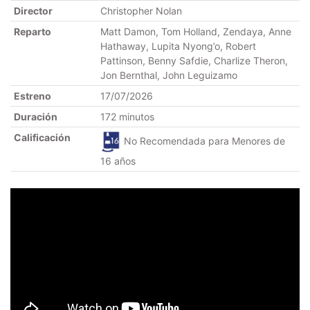
Director
Christopher Nolan
Reparto
Matt Damon, Tom Holland, Zendaya, Anne
Hathaway, Lupita Nyong’o, Robert
Pattinson, Benny Safdie, Charlize Theron,
Jon Bernthal, John Leguizamo
Estreno
17/07/2026
Duración
172 minutos
Calificación
No Recomendada para Menores de
16 años