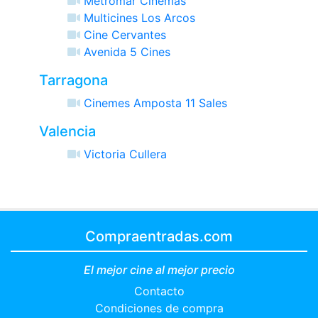
Metromar Cinemas
Multicines Los Arcos
Cine Cervantes
Avenida 5 Cines
Tarragona
Cinemes Amposta 11 Sales
Valencia
Victoria Cullera
Compraentradas.com
El mejor cine al mejor precio
Contacto
Condiciones de compra