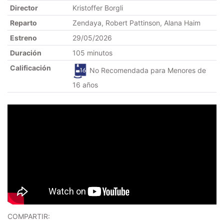
Director
Kristoffer Borgli
Reparto
Zendaya, Robert Pattinson, Alana Haim
Estreno
29/05/2026
Duración
105 minutos
Calificación
No Recomendada para Menores de
16 años
COMPARTIR: