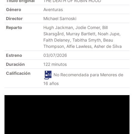
Título original
THE DEATH OF ROBIN HOOD
Género
Aventuras
Director
Michael Sarnoski
Reparto
Hugh Jackman, Jodie Comer, Bill
Skarsgård, Murray Bartlett, Noah Jupe,
Faith Delaney, Tabitha Smyth, Beau
Thompson, Alfie Lawless, Asher de Silva
Estreno
03/07/2026
Duración
122 minutos
Calificación
No Recomendada para Menores de
16 años