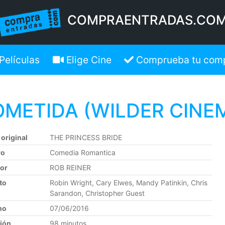
COMPRAENTRADAS.CO
Películas
Elige Cine
Comprueba tu com
OMETIDA (WILDER CINE
 original
THE PRINCESS BRIDE
ro
Comedia Romantica
tor
ROB REINER
to
Robin Wright, Cary Elwes, Mandy Patinkin, Chris
Sarandon, Christopher Guest
no
07/06/2016
ión
98 minutos