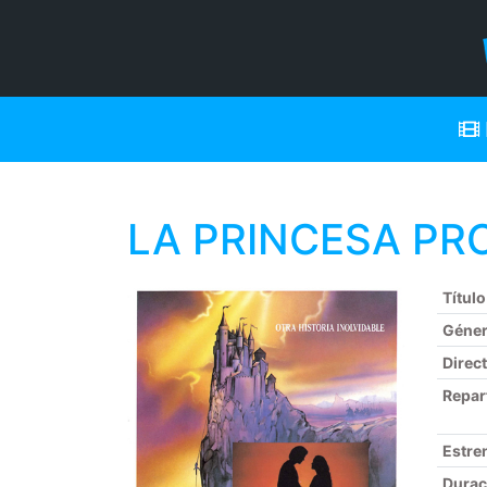
LA PRINCESA PR
Título
Géne
Direc
Repar
Estre
Durac