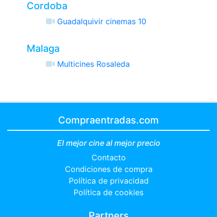
Cordoba
Guadalquivir cinemas 10
Malaga
Multicines Rosaleda
Compraentradas.com
El mejor cine al mejor precio
Contacto
Condiciones de compra
Política de privacidad
Política de cookies
Partners