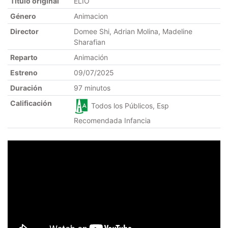
Título original
ELIO
Género
Animacion
Director
Domee Shi, Adrian Molina, Madeline
Sharafian
Reparto
Animación
Estreno
09/07/2025
Duración
97 minutos
Calificación
Todos los Públicos, Esp
Recomendada Infancia