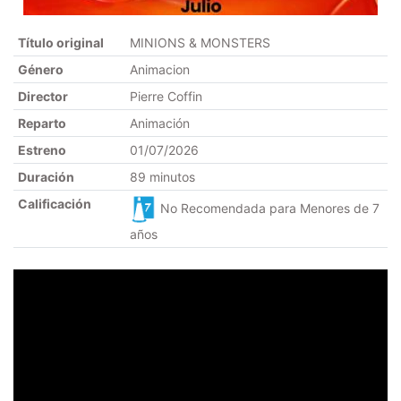
Título original
MINIONS & MONSTERS
Género
Animacion
Director
Pierre Coffin
Reparto
Animación
Estreno
01/07/2026
Duración
89 minutos
Calificación
No Recomendada para Menores de 7
años