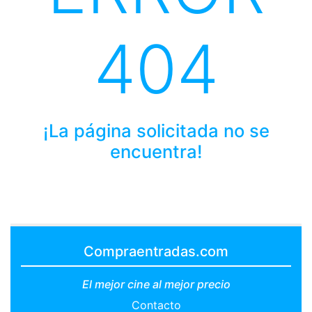
404
¡La página solicitada no se
encuentra!
Compraentradas.com
El mejor cine al mejor precio
Contacto