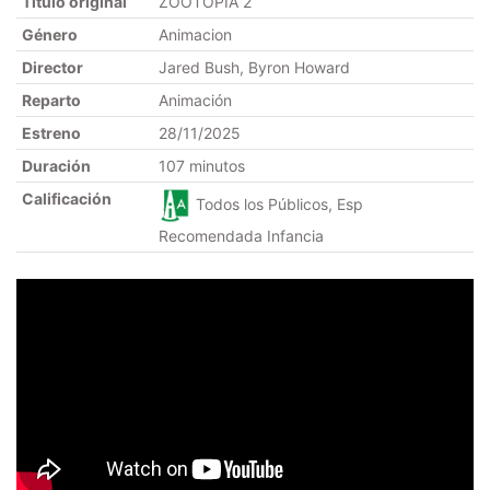
Título original
ZOOTOPIA 2
Género
Animacion
Director
Jared Bush, Byron Howard
Reparto
Animación
Estreno
28/11/2025
Duración
107 minutos
Calificación
Todos los Públicos, Esp
Recomendada Infancia