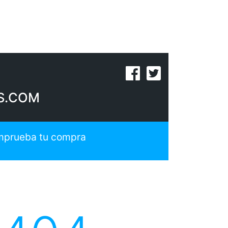
S.COM
prueba tu compra