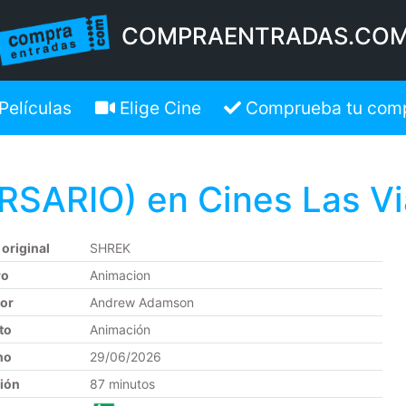
COMPRAENTRADAS.CO
Películas
Elige Cine
Comprueba tu com
SARIO) en Cines Las Vi
 original
SHREK
ro
Animacion
tor
Andrew Adamson
to
Animación
no
29/06/2026
ión
87 minutos