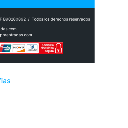
IF B90280892 / Todos los derechos reservados
adas.com
praentradas.com
Vias