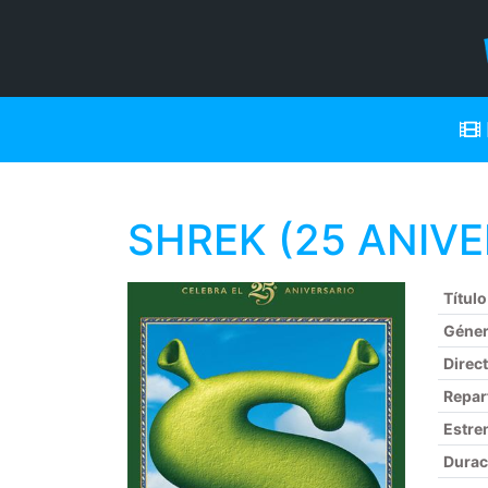
SHREK (25 ANIVER
Título
Géne
Direc
Repar
Estre
Durac