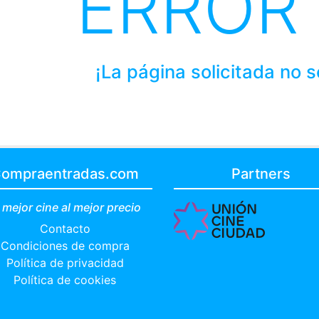
ERROR
¡La página solicitada no 
ompraentradas.com
Partners
 mejor cine al mejor precio
Contacto
Condiciones de compra
Política de privacidad
Política de cookies