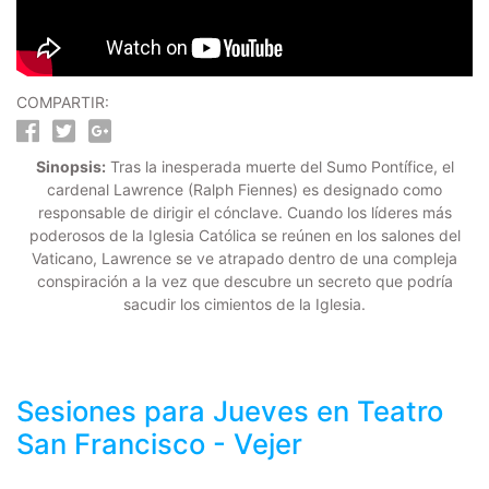
COMPARTIR:
Sinopsis:
Tras la inesperada muerte del Sumo Pontífice, el
cardenal Lawrence (Ralph Fiennes) es designado como
responsable de dirigir el cónclave. Cuando los líderes más
poderosos de la Iglesia Católica se reúnen en los salones del
Vaticano, Lawrence se ve atrapado dentro de una compleja
conspiración a la vez que descubre un secreto que podría
sacudir los cimientos de la Iglesia.
Sesiones para
Jueves
en Teatro
San Francisco - Vejer