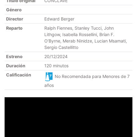
Título original
CONCLAVE
Género
Director
Edward Berger
Reparto
Ralph Fiennes, Stanley Tucci, John
Lithgow, Isabella Rossellini, Brían F.
O’Byrne, Merab Ninidze, Lucian Msamati,
Sergio Castellitto
Estreno
20/12/2024
Duración
120 minutos
Calificación
No Recomendada para Menores de 7
años