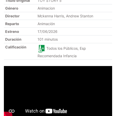
Título original
TOY STORY 5
Género
Animacion
Director
Mckenna Harris, Andrew Stanton
Reparto
Animación
Estreno
17/06/2026
Duración
101 minutos
Calificación
Todos los Públicos, Esp
Recomendada Infancia