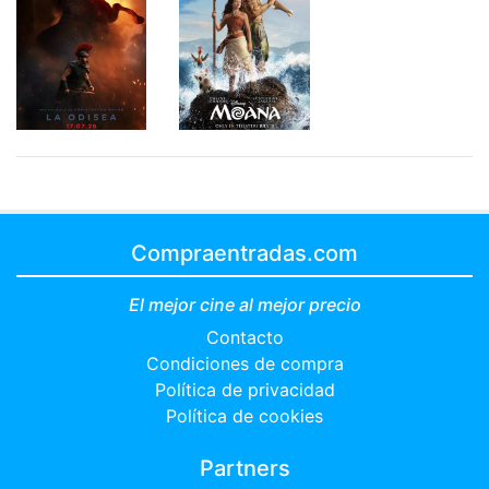
Compraentradas.com
El mejor cine al mejor precio
Contacto
Condiciones de compra
Política de privacidad
Política de cookies
Partners