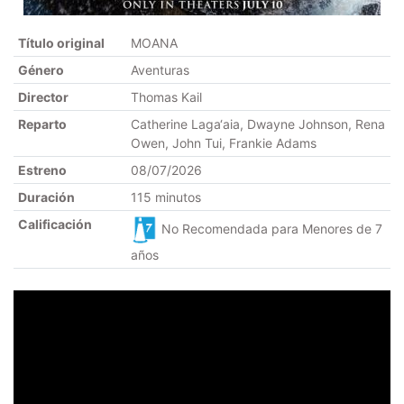
Título original
MOANA
Género
Aventuras
Director
Thomas Kail
Reparto
Catherine Laga‘aia, Dwayne Johnson, Rena
Owen, John Tui, Frankie Adams
Estreno
08/07/2026
Duración
115 minutos
Calificación
No Recomendada para Menores de 7
años