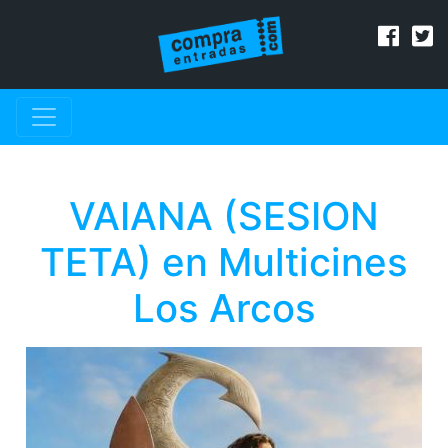
VAIANA (SESION
TETA) en Multicines
Los Arcos