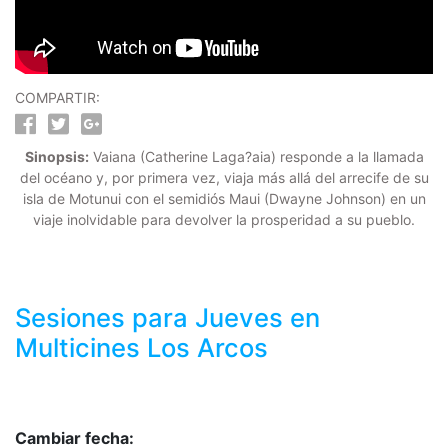
COMPARTIR:
Sinopsis:
Vaiana (Catherine Laga?aia) responde a la llamada
del océano y, por primera vez, viaja más allá del arrecife de su
isla de Motunui con el semidiós Maui (Dwayne Johnson) en un
viaje inolvidable para devolver la prosperidad a su pueblo.
Sesiones para
Jueves
en
Multicines Los Arcos
Cambiar fecha: