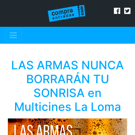
LAS ARMAS NUNCA
BORRARÁN TU
SONRISA en
Multicines La Loma