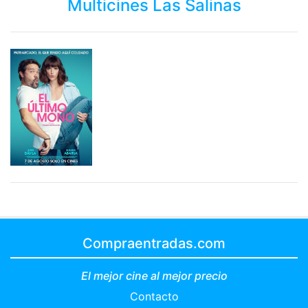
Multicines Las Salinas
Compraentradas.com
El mejor cine al mejor precio
Contacto