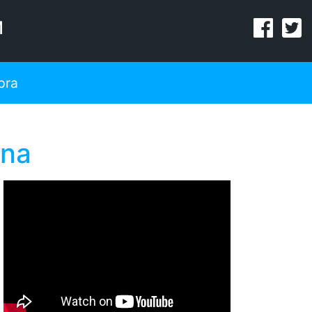
M
pra
ina