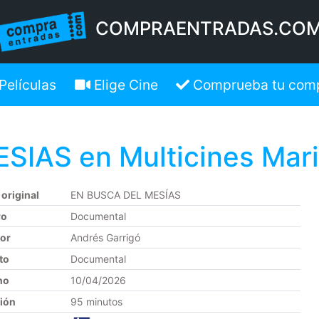
COMPRAENTRADAS.CO
Películas
Elige Cine
Comprueba tu com
IAS en Multicines Mar
 original
EN BUSCA DEL MESÍAS
ro
Documental
tor
Andrés Garrigó
to
Documental
no
10/04/2026
ión
95 minutos