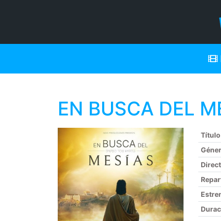
EN BUSCA DEL MES
Título
Géne
Direc
Repar
Estre
Durac