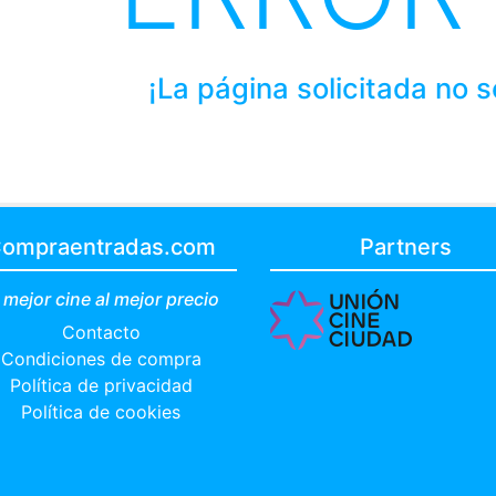
¡La página solicitada no 
ompraentradas.com
Partners
 mejor cine al mejor precio
Contacto
Condiciones de compra
Política de privacidad
Política de cookies