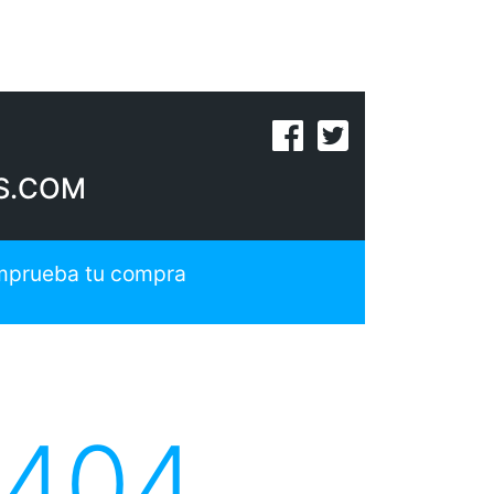
S.COM
prueba tu compra
 404