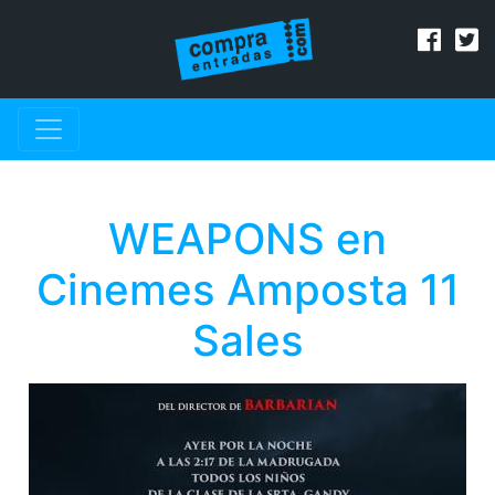
WEAPONS en
Cinemes Amposta 11
Sales