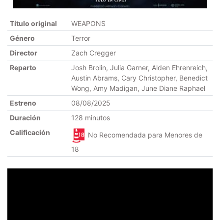
Título original
WEAPONS
Género
Terror
Director
Zach Cregger
Reparto
Josh Brolin, Julia Garner, Alden Ehrenreich,
Austin Abrams, Cary Christopher, Benedict
Wong, Amy Madigan, June Diane Raphael
Estreno
08/08/2025
Duración
128 minutos
Calificación
No Recomendada para Menores de
18