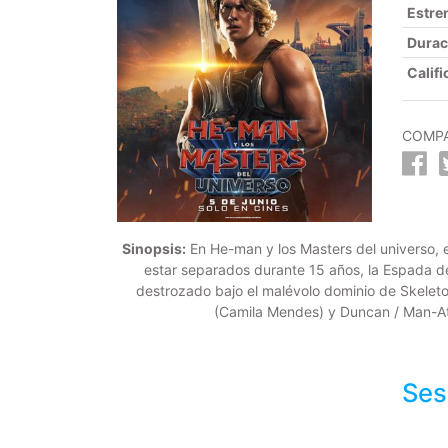
Estre
Durac
Califi
COMPA
Sinopsis:
En He-man y los Masters del universo, el
estar separados durante 15 años, la Espada d
destrozado bajo el malévolo dominio de Skeleto
(Camila Mendes) y Duncan / Man-At-
Ses