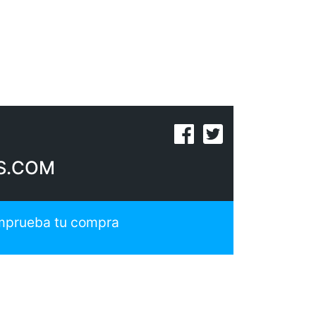
S.COM
prueba tu compra