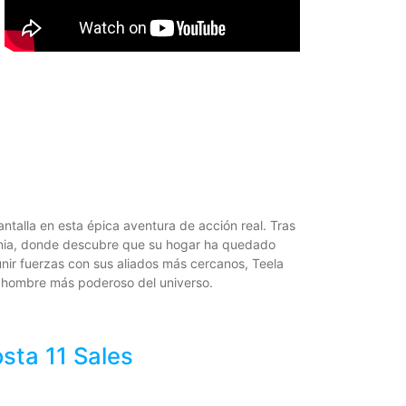
antalla en esta épica aventura de acción real. Tras
ernia, donde descubre que su hogar ha quedado
nir fuerzas con sus aliados más cercanos, Teela
l hombre más poderoso del universo.
ta 11 Sales