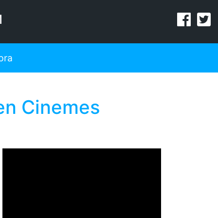
M
pra
en Cinemes