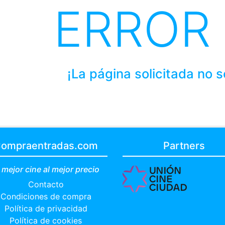
ERROR
¡La página solicitada no 
ompraentradas.com
Partners
 mejor cine al mejor precio
Contacto
Condiciones de compra
Política de privacidad
Política de cookies