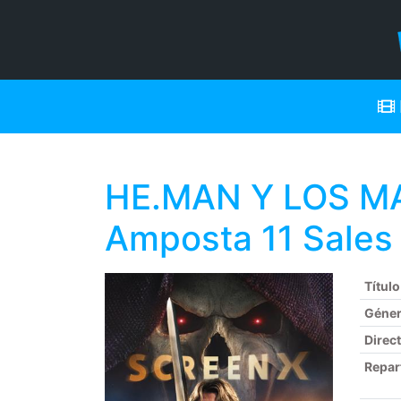
HE.MAN Y LOS M
Amposta 11 Sales
Título
Géne
Direc
Repar