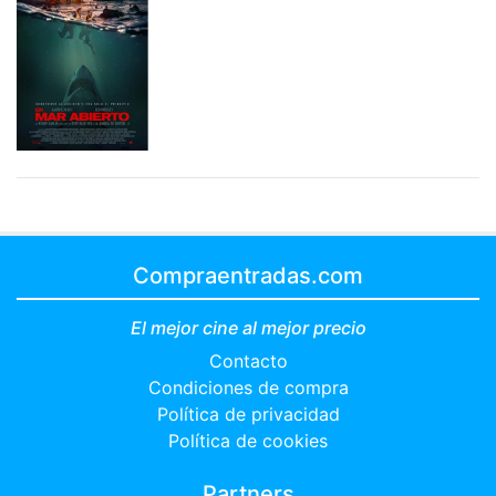
Compraentradas.com
El mejor cine al mejor precio
Contacto
Condiciones de compra
Política de privacidad
Política de cookies
Partners