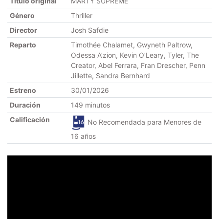
Título original
MARTY SUPREME
Género
Thriller
Director
Josh Safdie
Reparto
Timothée Chalamet, Gwyneth Paltrow,
Odessa A’zion, Kevin O’Leary, Tyler, The
Creator, Abel Ferrara, Fran Drescher, Penn
Jillette, Sandra Bernhard
Estreno
30/01/2026
Duración
149 minutos
Calificación
No Recomendada para Menores de
16 años