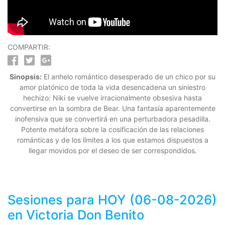
COMPARTIR:
Sinopsis:
El anhelo romántico desesperado de un chico por su
amor platónico de toda la vida desencadena un siniestro
hechizo: Niki se vuelve irracionalmente obsesiva hasta
convertirse en la sombra de Bear. Una fantasía aparentemente
inofensiva que se convertirá en una perturbadora pesadilla.
Potente metáfora sobre la cosificación de las relaciones
románticas y de los límites a los que estamos dispuestos a
llegar movidos por el deseo de ser correspondidos.
Sesiones para
HOY (06-08-2026)
en Victoria Don Benito