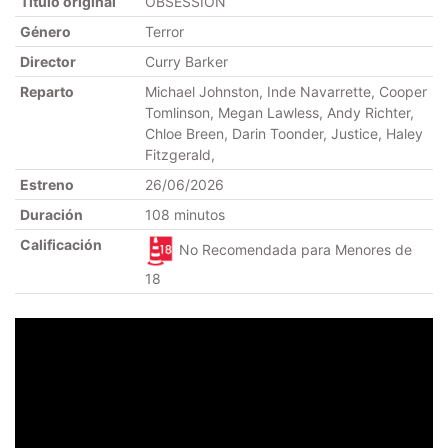
Título original
OBSESSION
Género
Terror
Director
Curry Barker
Reparto
Michael Johnston, Inde Navarrette, Cooper
Tomlinson, Megan Lawless, Andy Richter,
Chloe Breen, Darin Toonder, Justice, Haley
Fitzgerald,
Estreno
26/06/2026
Duración
108 minutos
Calificación
No Recomendada para Menores de
18