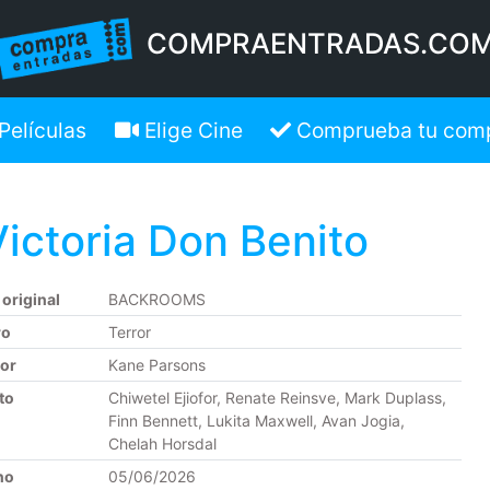
COMPRAENTRADAS.CO
Películas
Elige Cine
Comprueba tu com
ctoria Don Benito
 original
BACKROOMS
ro
Terror
tor
Kane Parsons
to
Chiwetel Ejiofor, Renate Reinsve, Mark Duplass,
Finn Bennett, Lukita Maxwell, Avan Jogia,
Chelah Horsdal
no
05/06/2026