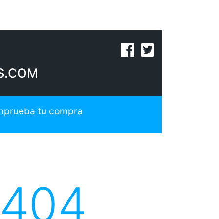
S.COM
prueba tu compra
 404