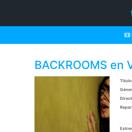
BACKROOMS en Vi
Título
Géne
Direc
Repar
Estre