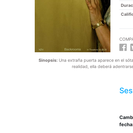
Durac
Califi
COMPA
Sinopsis:
Una extraña puerta aparece en el sót
realidad, ella deberá adentrars
Ses
Camb
fecha