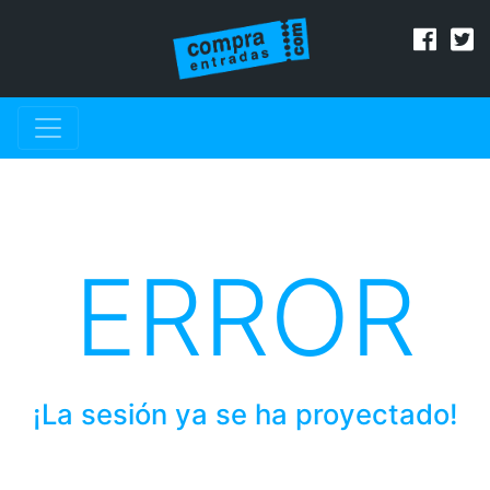
ERROR
¡La sesión ya se ha proyectado!