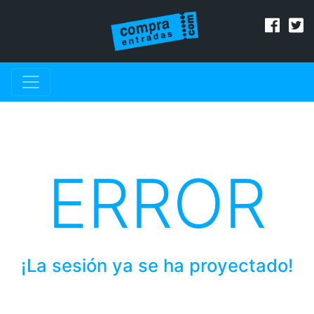
ERROR
¡La sesión ya se ha proyectado!