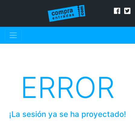
ERROR
¡La sesión ya se ha proyectado!