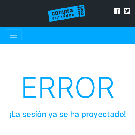
ERROR
¡La sesión ya se ha proyectado!