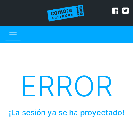
ERROR
¡La sesión ya se ha proyectado!