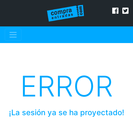
ERROR
¡La sesión ya se ha proyectado!