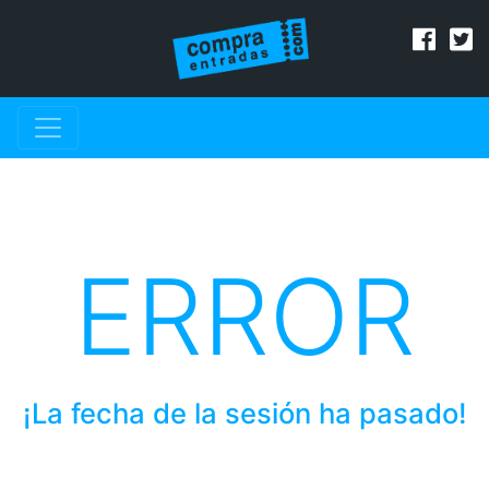
ERROR
¡La fecha de la sesión ha pasado!