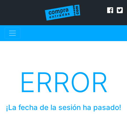
ERROR
¡La fecha de la sesión ha pasado!