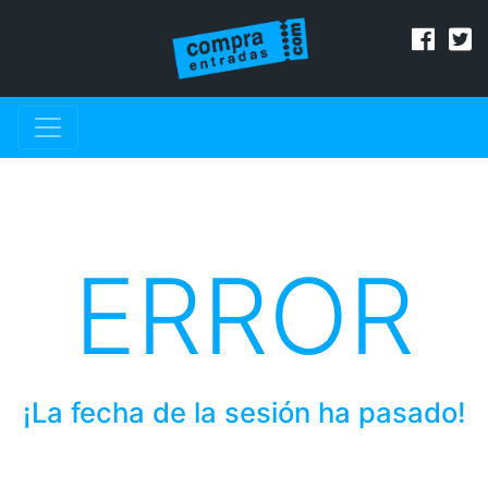
ERROR
¡La fecha de la sesión ha pasado!