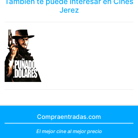
También te puede interesar en Cines
Jerez
Compraentradas.com
El mejor cine al mejor precio