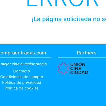
¡La página solicitada no 
ompraentradas.com
Partners
 mejor cine al mejor precio
Contacto
Condiciones de compra
Política de privacidad
Política de cookies