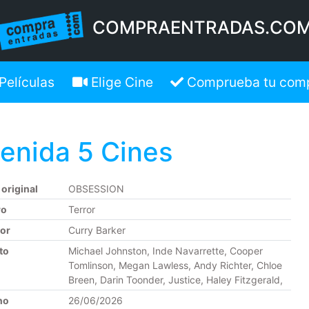
COMPRAENTRADAS.CO
Películas
Elige Cine
Comprueba tu com
enida 5 Cines
 original
OBSESSION
ro
Terror
tor
Curry Barker
to
Michael Johnston, Inde Navarrette, Cooper
Tomlinson, Megan Lawless, Andy Richter, Chloe
Breen, Darin Toonder, Justice, Haley Fitzgerald,
no
26/06/2026