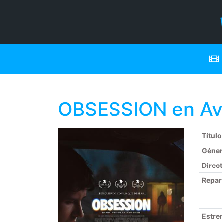
OBSESSION en Av
Título
Géne
Direc
Repar
Estre