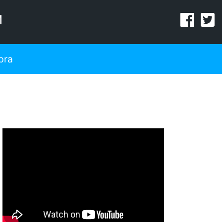
M
pra