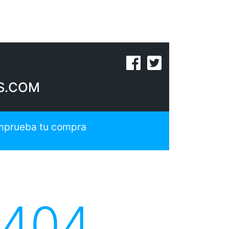
S.COM
prueba tu compra
 404