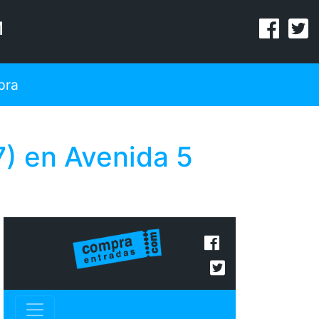
M
pra
 en Avenida 5