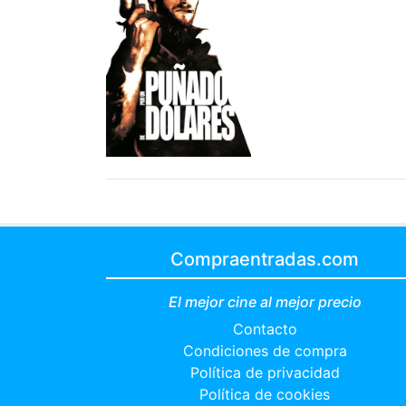
Compraentradas.com
El mejor cine al mejor precio
Contacto
Condiciones de compra
Política de privacidad
Política de cookies