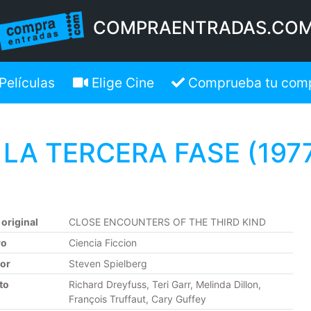
COMPRAENTRADAS.CO
Películas
Elige Cine
Comprueba tu com
A TERCERA FASE (1977)
 original
CLOSE ENCOUNTERS OF THE THIRD KIND
ro
Ciencia Ficcion
tor
Steven Spielberg
to
Richard Dreyfuss, Teri Garr, Melinda Dillon,
François Truffaut, Cary Guffey