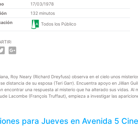
no
17/03/1978
ión
132 minutos
cación
Todos los Público
RTIR:
ana, Roy Neary (Richard Dreyfuss) observa en el cielo unos misterio
 distancia de su esposa (Teri Garr). Encuentra apoyo en Jillian Guil
n encontrar una respuesta al misterio que ha alterado sus vidas. Al 
laude Lacombe (François Truffaut), empieza a investigar las aparicio
iones para
Jueves
en Avenida 5 Cin