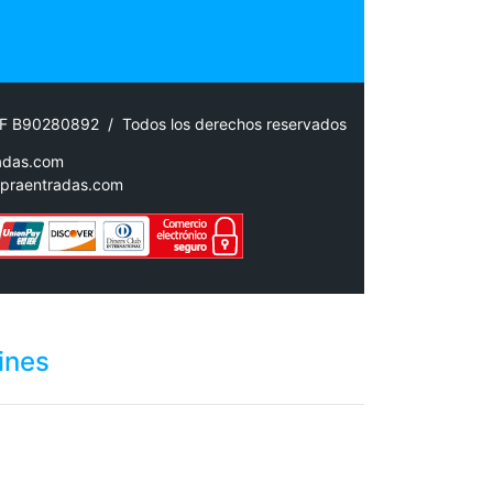
IF B90280892 / Todos los derechos reservados
adas.com
praentradas.com
ines