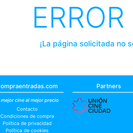
ERROR
¡La página solicitada no 
ompraentradas.com
Partners
 mejor cine al mejor precio
Contacto
Condiciones de compra
Política de privacidad
Política de cookies