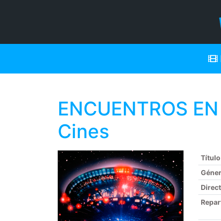
ENCUENTROS EN L
Cines
Título
Géne
Direc
Repar