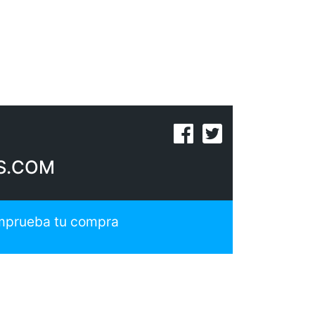
S.COM
prueba tu compra