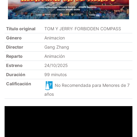
Título original
TOM Y JERRY: FORBIDDEN COMPASS
Género
Animacion
Director
Gang Zhang
Reparto
Animación
Estreno
24/10/2025
Duración
99 minutos
Calificación
No Recomendada para Menores de 7
años