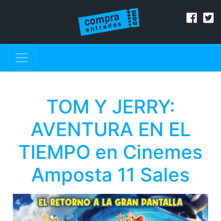
TOM Y JERRY:
AVENTURA EN EL
TIEMPO en Cinemes
Amposta 11 Sales