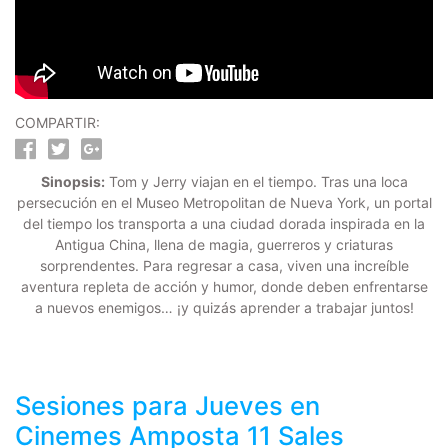
COMPARTIR:
Sinopsis:
Tom y Jerry viajan en el tiempo. Tras una loca
persecución en el Museo Metropolitan de Nueva York, un portal
del tiempo los transporta a una ciudad dorada inspirada en la
Antigua China, llena de magia, guerreros y criaturas
sorprendentes. Para regresar a casa, viven una increíble
aventura repleta de acción y humor, donde deben enfrentarse
a nuevos enemigos… ¡y quizás aprender a trabajar juntos!
Sesiones para
Jueves
en
Cinemes Amposta 11 Sales