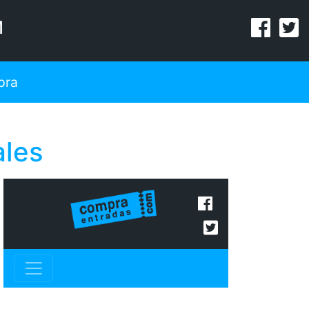
M
pra
les