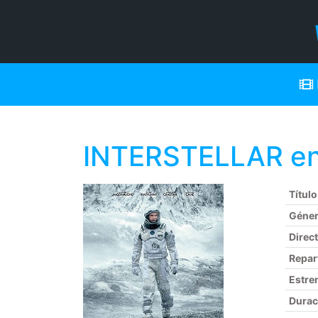
INTERSTELLAR en
Título
Géne
Direc
Repar
Estre
Durac