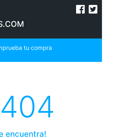
S.COM
prueba tu compra
 404
se encuentra!