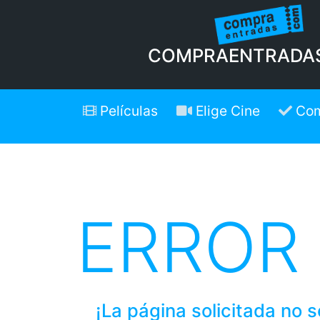
COMPRAENTRADA
Películas
Elige Cine
Com
ERROR
¡La página solicitada no 