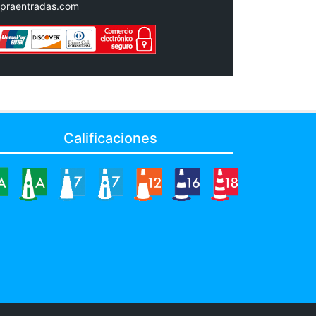
praentradas.com
Calificaciones