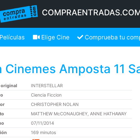
COMPRAENTRADAS.CO
Películas
Elige Cine
Comprueba tu com
 Cinemes Amposta 11 Sa
 original
INTERSTELLAR
ro
Ciencia Ficcion
tor
CHRISTOPHER NOLAN
to
MATTHEW McCONAUGHEY, ANNE HATHAWAY
no
07/11/2014
ión
169 minutos